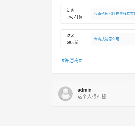
访客
传奇永恒召唤神兽残卷有
19小时前
访客
合击技能怎么用
59天前
许愿树
admin
这个人很神秘