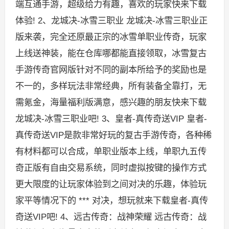
端互通手游，超级给力有趣，喜欢的玩家快来下载
体验! 2、龙城决-冰雪三职业 龙城决-冰雪三职业正
版来袭，完全还原最正宗的冰雪单职业传奇，玩家
上线送神装，能在仓库哪都能直接领取，冰雪复古
手游传奇官网版针对不同的副本所给予的奖励也是
不一的，多样玩法非常经典，所有装备全靠打，无
需氪金，海量福利版满意，感兴趣的朋友快来下载
龙城决-冰雪三职业吧! 3、皇者-真传奇送VIP 皇者-
真传奇送VIP是款非常好玩的复古手游传奇，各种稀
有材料都可以合成，单职业版本上线，单职九五传
奇正版有自由交易系统，同时虚拟按键的操作方式
更大限度的让玩家体验到之间对决的乐趣，体验玩
家平等情况下的 *** 对决，想玩就来下载皇者-真传
奇送VIP吧! 4、远古传奇：战神荣耀 远古传奇：战