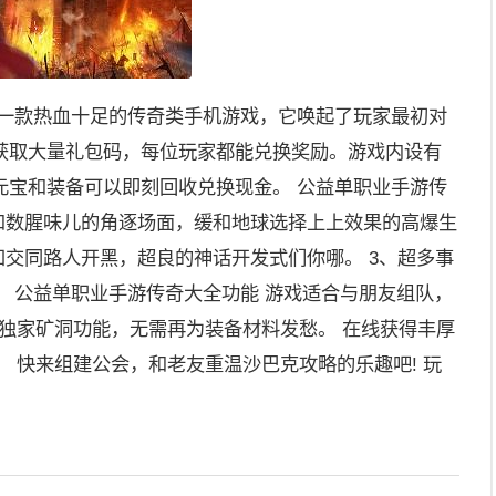
是一款热血十足的传奇类手机游戏，它唤起了玩家最初对
获取大量礼包码，每位玩家都能兑换奖励。游戏内设有
元宝和装备可以即刻回收兑换现金。 公益单职业手游传
血和数腥味儿的角逐场面，缓和地球选择上上效果的高爆生
知交同路人开黑，超良的神话开发式们你哪。 3、超多事
 公益单职业手游传奇大全功能 游戏适合与朋友组队，
。 独家矿洞功能，无需再为装备材料发愁。 在线获得丰厚
。 快来组建公会，和老友重温沙巴克攻略的乐趣吧! 玩