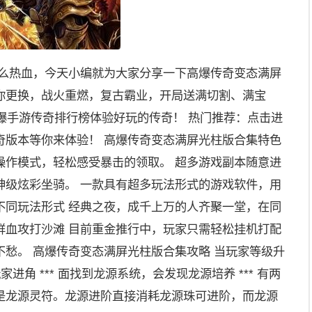
那么热血，今天小编就为大家分享一下高爆传奇变态满屏
你更换，战火重燃，复古霸业，开局送满切割、满宝
高爆手游传奇排行榜体验好玩的传奇！ 热门推荐：点击进
奇版本等你来体验！ 高爆传奇变态满屏光柱版合集特色
操作模式，轻松感受暴击的领取。 超多游戏副本随意进
神级炫彩坐骑。 一款具有超多玩法形式的游戏软件，用
不同玩法形式 经典之夜，成千上万的人齐聚一堂，在同
鲜血攻打沙滩 目前重金推行中，玩家只需轻松挂机打配
愁。 高爆传奇变态满屏光柱版合集攻略 当玩家等级升
进角 *** 面找到龙源系统，会发现龙源培养 *** 有两
是龙源灵符。龙源进阶直接消耗龙源珠可进阶，而龙源