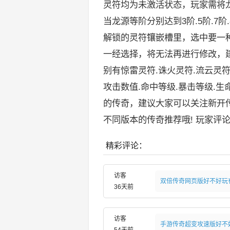
灵符均为未激活状态，玩家需将
当龙源等阶分别达到3阶.5阶.7阶
解锁的灵符镶嵌槽里，选中要一
一经选择，将无法再进行修改，
别有惊雷灵符.诛火灵符.流云灵
攻击数值.命中等级.暴击等级.生
的传奇，建议大家可以关注新开
不同版本的传奇推荐哦! 玩家评
精彩评论：
访客
双倍传奇网页版好不好玩
36天前
访客
手游传奇超变攻速版好不
54天前