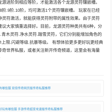
龙源进阶到相应等阶，才能激活各个龙源灵符镶嵌槽。
.8阶.9阶.10阶，均可激活1个灵符镶嵌槽。 玩家在已经
种灵符激活，就能获得灵符附带的属性效果。由于灵符
建议大家慎重选择好。目前，龙源灵符种类共有6种，分
符.青木灵符.净水灵符.踏雪灵符，它们分别能增加角色的
命上限.闪避等级.抗暴等级。 有想体验更多更好玩更经典
传奇世界私服，或者关注新开传奇频道，这里会有海量
论
有哪些服 双倍传奇网页版传奇私服推荐
好玩有哪些服 手游传奇超变攻速版传奇私服推荐