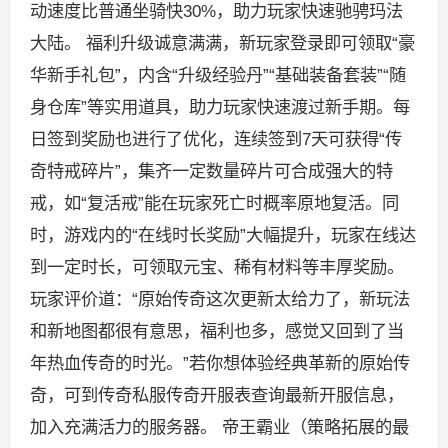
动速度比普通坐骑快30%，助力玩家快速驰骋玛法
大陆。 福利升级诚意满满，新玩家登录即可领取“豪
华新手礼包”，内含“升级经验丹”“基础装备套装”“随
身仓库”等实用道具，助力玩家快速渡过新手期。每
日签到奖励也进行了优化，连续签到7天可获得“传
奇特戒碎片”，集齐一定数量碎片可合成强大的特
戒，如“复活戒”能在玩家死亡时概率原地复活。同
时，游戏内的“在线时长奖励”大幅提升，玩家在线达
到一定时长，可领取元宝、稀有材料等丰厚奖励。
玩家评价道：“原始传奇这次更新太给力了，新玩法
和新地图都很有意思，福利也多，感觉又回到了当
年热血传奇的时光。”若你想体验经典革新的原始传
奇，可到传奇私服传奇开服表查询最新开服信息，
加入充满活力的服务器。 帝王霸业（策略拓展的最