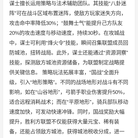
谋士擅长运用策略与法术辅助团队。其技能“八卦迷
阵”可在战斗区域布置迷阵，使敌方玩家迷失方向，
攻击命中率降低30%；“鼓舞士气”能提升己方队友
20%的攻击速度与移动速度，持续30秒。在攻城战
中，谋士可利用“烽火令”技能，瞬间召集联盟成员回
防城池，扭转战局。此外，谋士还能通过“资源洞察”
技能，探测敌方城池资源储备，为联盟制定战略提
供关键信息。 策略玩法拓展丰富，“国战”全面升
级，引入“地形策略”。不同的战场地形对战斗有不同
影响，如在“山谷地形”，弓箭手职业伤害提升50%，
适合远程消耗战术；而在“平原地形”，骑兵部队移动
速度加快，可发动快速冲锋。同时，国战奖励大幅
提升，胜利方联盟不仅能获得大量元宝、稀有装
备，还能占领敌方城池，获得城池税收分成，进一